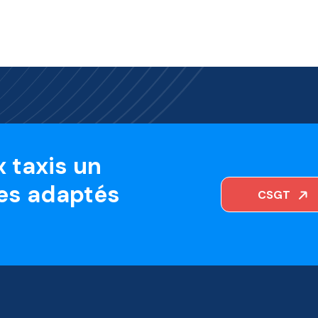
 taxis un
es adaptés
CSGT