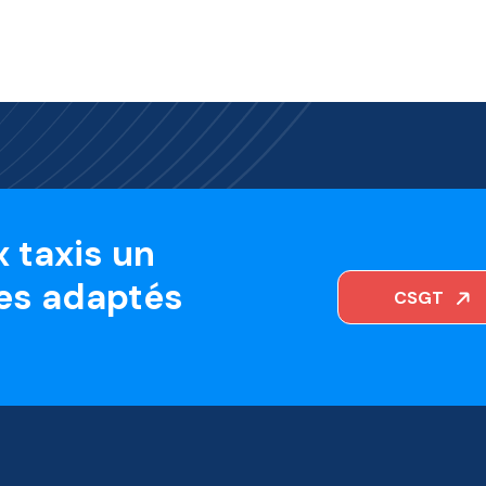
 taxis un
es adaptés
CSGT